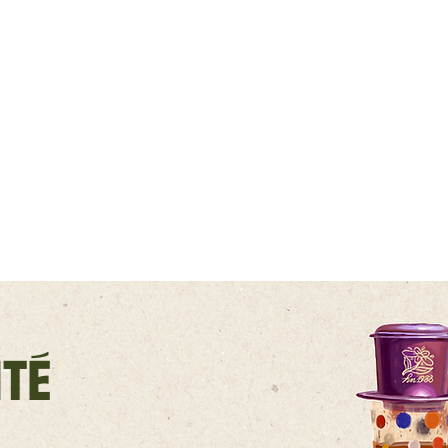
Video par
On The Plate
. Full video sur
Youtube
16 Rue le Regrattier, 75004 Paris
té