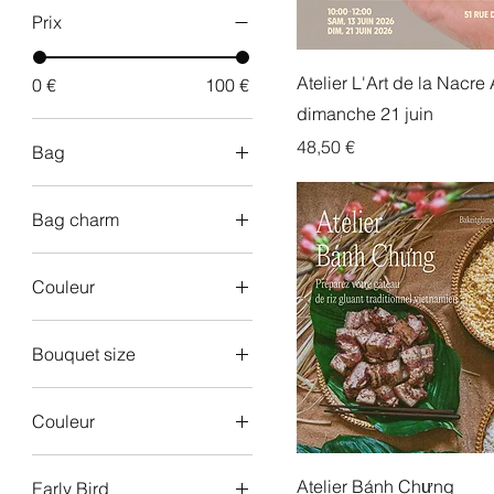
Prix
Atelier L'Art de la Nacre
0 €
100 €
dimanche 21 juin
Prix
48,50 €
Bag
Bag charm
Couleur
Bouquet size
L
Couleur
M
Gris
S
Atelier Bánh Chưng
Early Bird