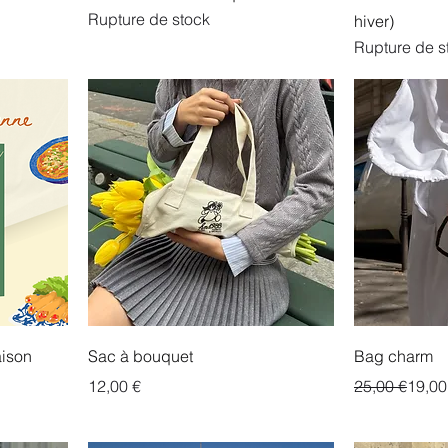
Rupture de stock
hiver)
Rupture de s
aison
Sac à bouquet
Bag charm
Prix
Prix original
Prix promoti
12,00 €
25,00 €
19,00