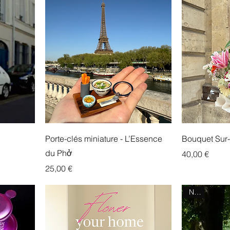
Porte-clés miniature - L’Essence
Bouquet Sur
du Phở
Prix
40,00 €
Prix
25,00 €
NEW