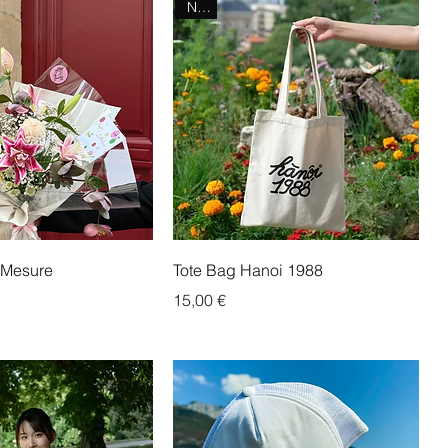
NEW
-Mesure
Tote Bag Hanoi 1988
Prix
15,00 €