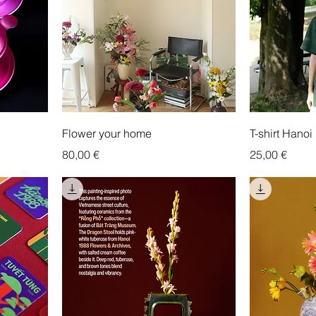
Flower your home
T-shirt Hanoi
Prix
Prix
80,00 €
25,00 €