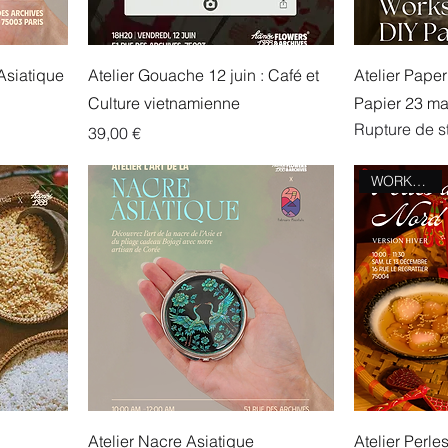
 Asiatique
Atelier Gouache 12 juin : Café et
Atelier Paper
Culture vietnamienne
Papier 23 ma
Rupture de s
Prix
39,00 €
WORKSHOP
Atelier Nacre Asiatique
Atelier Perle