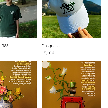
 1988
Casquette
Prix
15,00 €