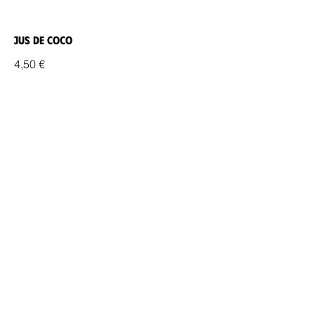
Jus de Coco
4,50 €
Bière
Tsingtao
6,00 €
Saigon / Hanoi
6,50 €
Thé
Tea Glass (Noir / Vert / Jasmin)
5,00 €
Thé Gingembre et Miel (Chaud)
6,50 €
Thé Vietnamien pour 2-4
8,00 €
Thé au Calamondin Prune
7,00 €
Thé Vert Glacé au Citron
6,00 €