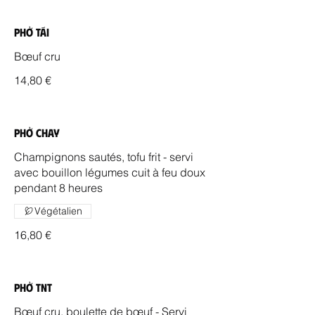
Phở Tái
Bœuf cru
14,80 €
Phở Chay
Champignons sautés, tofu frit - servi
avec bouillon légumes cuit à feu doux
pendant 8 heures
Végétalien
16,80 €
Phở TNT
Bœuf cru, boulette de bœuf - Servi