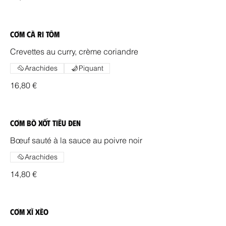
Cơm Cà Ri Tôm
Crevettes au curry, crème coriandre
Arachides
Piquant
16,80 €
Cơm Bò Xốt Tiêu Đen
Bœuf sauté à la sauce au poivre noir
Arachides
14,80 €
Cơm Xì Xèo