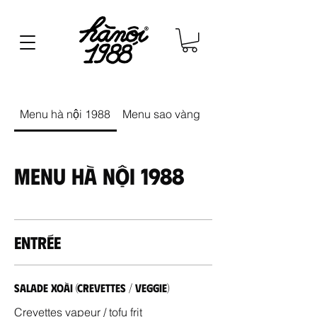
Menu hà nội 1988
Menu sao vàng
Menu cà phê
Menu hà nội 1988
Entrée
Salade Xoài (Crevettes / Veggie)
Crevettes vapeur / tofu frit